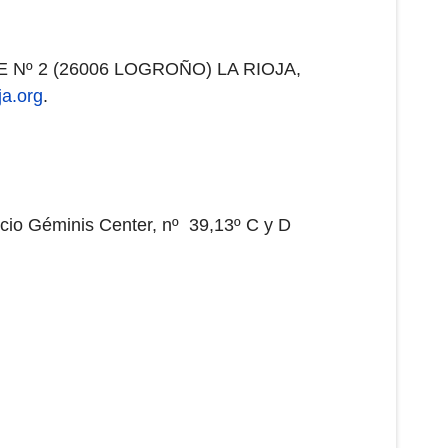
E Nº 2 (26006 LOGROÑO) LA RIOJA,
ja.org
.
io Géminis Center, nº 39,13º C y D