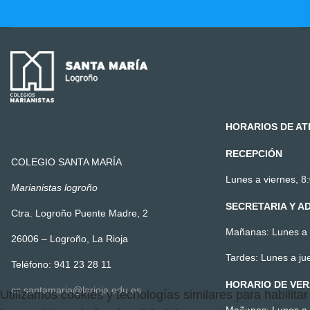
HORARIOS DE AT
RECEPCIÓN
COLEGIO SANTA MARÍA
Lunes a viernes, 8:
Marianistas logroño
SECRETARIA Y A
Ctra. Logroño Puente Madre, 2
Mañanas: Lunes a v
26006 – Logroño, La Rioja
Tardes: Lunes a ju
Teléfono: 941 23 28 11
HORARIO DE VE
cc.santamaria@larioja.edu.es
Utilizamos cookies y tecnologías similares para habilitar