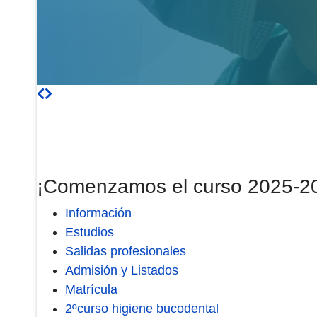
¡Comenzamos el curso 2025-202
Información
Estudios
Salidas profesionales
Admisión y Listados
Matrícula
2ºcurso higiene bucodental