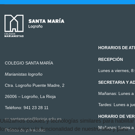
HORARIOS DE AT
RECEPCIÓN
COLEGIO SANTA MARÍA
Lunes a viernes, 8:
Marianistas logroño
SECRETARIA Y A
Ctra. Logroño Puente Madre, 2
Mañanas: Lunes a v
26006 – Logroño, La Rioja
Tardes: Lunes a ju
Teléfono: 941 23 28 11
HORARIO DE VE
cc.santamaria@larioja.edu.es
Utilizamos cookies y tecnologías similares para habilitar
Mañanas: Lunes a v
los servicios y la funcionalidad de nuestro sitio y para
Política de privacidad