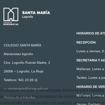
HORARIOS DE AT
RECEPCIÓN
COLEGIO SANTA MARÍA
Lunes a viernes, 8:
Marianistas logroño
SECRETARIA Y A
Ctra. Logroño Puente Madre, 2
Mañanas: Lunes a v
26006 – Logroño, La Rioja
Tardes: Lunes a ju
Teléfono: 941 23 28 11
HORARIO DE VE
cc.santamaria@larioja.edu.es
Utilizamos cookies y tecnologías similares para habilitar
Mañanas: Lunes a v
los servicios y la funcionalidad de nuestro sitio y para
Política de privacidad
comprender tu interacción con nuestro servicio. Al hacer
Tardes: Cerrado.