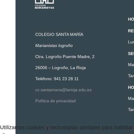
HO
RE
COLEGIO SANTA MARÍA
Lun
Marianistas logroño
SE
Ctra. Logroño Puente Madre, 2
Ma
26006 – Logroño, La Rioja
Tar
Teléfono: 941 23 28 11
HO
cc.santamaria@larioja.edu.es
Ma
Política de privacidad
Ta
Utilizamos cookies y tecnologías similares para habilitar