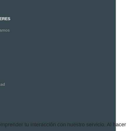
TERES
camos
dad
comprender tu interacción con nuestro servicio. Al hacer