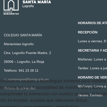
HORARIOS DE AT
RECEPCIÓN
COLEGIO SANTA MARÍA
Lunes a viernes, 8:
Marianistas logroño
SECRETARIA Y A
Ctra. Logroño Puente Madre, 2
Mañanas: Lunes a v
26006 – Logroño, La Rioja
Tardes: Lunes a ju
Teléfono: 941 23 28 11
HORARIO DE VE
cc.santamaria@larioja.edu.es
Utilizamos cookies y tecnologías similares para habilitar
Mañanas: Lunes a v
los servicios y la funcionalidad de nuestro sitio y para
Política de privacidad
comprender tu interacción con nuestro servicio. Al hacer
Tardes: Cerrado.
clic en Aceptar, aceptas que utilicemos dichas
tecnologías para marketing y estadísticas.