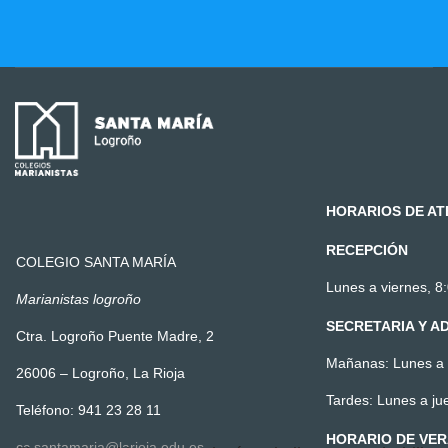
HORARIOS DE AT
RECEPCIÓN
COLEGIO SANTA MARÍA
Lunes a viernes, 8:
Marianistas logroño
SECRETARIA Y A
Ctra. Logroño Puente Madre, 2
Mañanas: Lunes a v
26006 – Logroño, La Rioja
Tardes: Lunes a ju
Teléfono: 941 23 28 11
HORARIO DE VE
cc.santamaria@larioja.edu.es