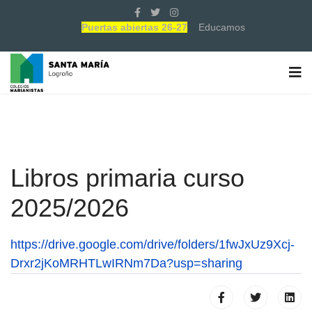
Puertas abiertas 26-27
Educamos
Libros primaria curso
2025/2026
https://drive.google.com/drive/folders/1fwJxUz9Xcj-
Drxr2jKoMRHTLwIRNm7Da?usp=sharing